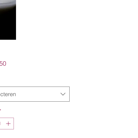
Prijs
,50
ecteren
*