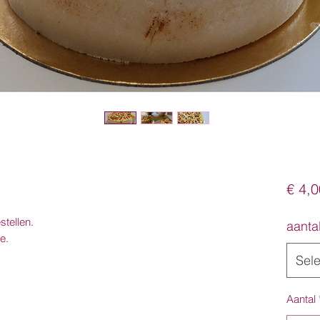
€ 4,0
tellen.
aanta
ode.
Sel
Aantal