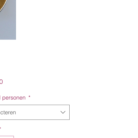
Prijs
0
l personen
*
ecteren
*