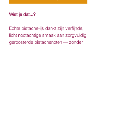
Wist je dat...?
Echte pistache-ijs dankt zijn verfijnde,
licht nootachtige smaak aan zorgvuldig
geroosterde pistachenoten — zonder
kunstmatige kleurstoffen blijft de tint
subtiel en natuurlijk.
Allergenen
Melk
Eieren
Noten