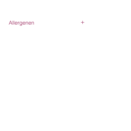
Allergenen
Melk
Eieren